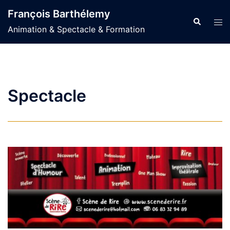
Aller
François Barthélemy
au
Recherche
Ouvr
Animation & Spectacle & Formation
contenu
le
men
Spectacle