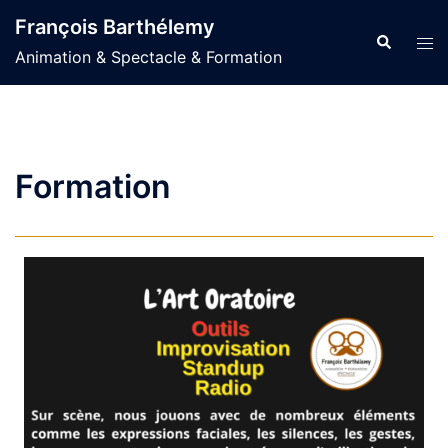
Aller
François Barthélemy
au
Recherche
Ouvr
Animation & Spectacle & Formation
contenu
le
men
Formation