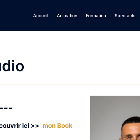
Accueil
Animation
Formation
Spectacle
dio
---
écouvrir ici >>
mon Book