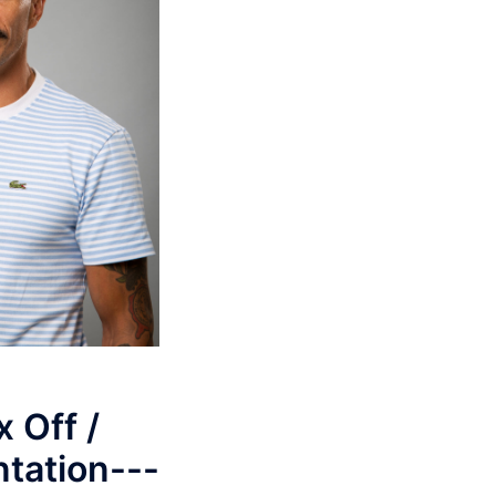
 Off /
ntation---