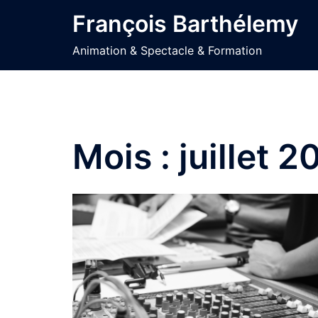
Aller
François Barthélemy
au
contenu
Animation & Spectacle & Formation
Mois :
juillet 2