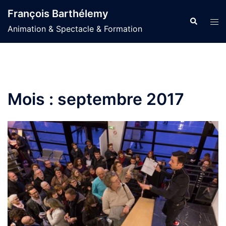
Aller
François Barthélemy
au
Recherche
Ouvr
Animation & Spectacle & Formation
contenu
le
men
Mois :
septembre 2017