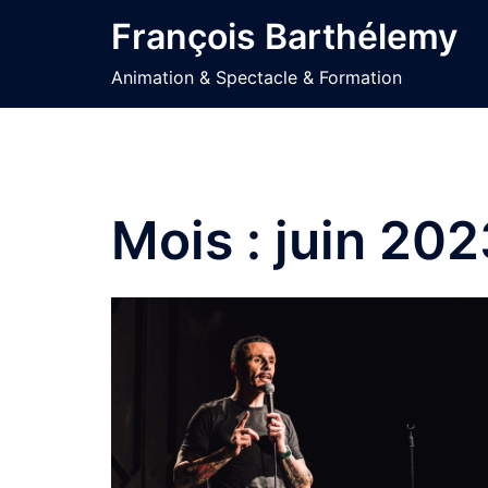
Aller
François Barthélemy
au
contenu
Animation & Spectacle & Formation
Mois :
juin 202