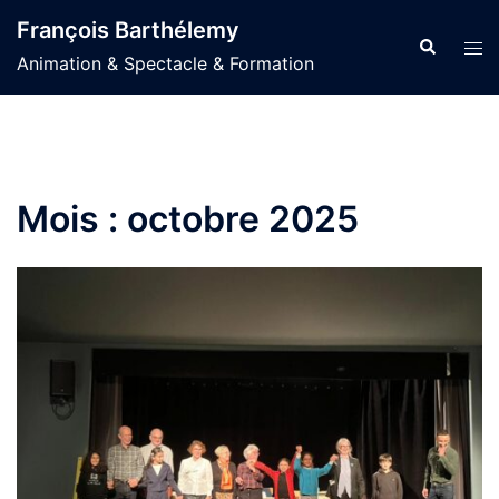
Aller
François Barthélemy
au
Recherche
Ouvr
Animation & Spectacle & Formation
contenu
le
men
Mois :
octobre 2025