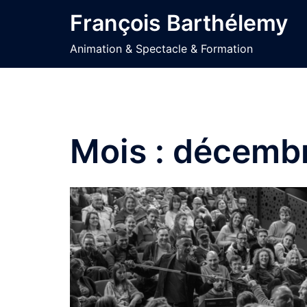
Aller
François Barthélemy
au
contenu
Animation & Spectacle & Formation
Mois :
décemb