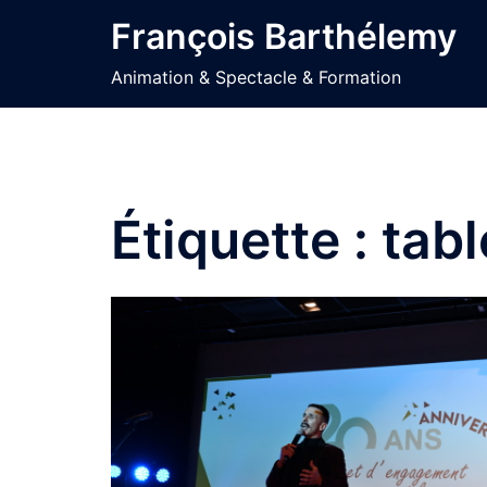
Aller
François Barthélemy
au
contenu
Animation & Spectacle & Formation
Étiquette :
tabl