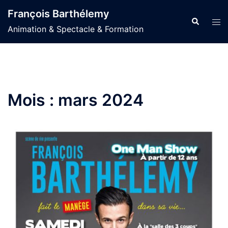
Aller
François Barthélemy
au
Recherche
Ouvr
Animation & Spectacle & Formation
contenu
le
men
Mois :
mars 2024