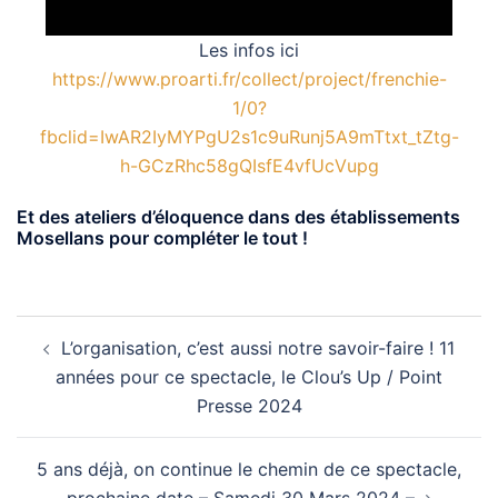
Les infos ici
https://www.proarti.fr/collect/project/frenchie-
1/0?
fbclid=IwAR2IyMYPgU2s1c9uRunj5A9mTtxt_tZtg-
h-GCzRhc58gQIsfE4vfUcVupg
Et des ateliers d’éloquence dans des établissements
Mosellans pour compléter le tout !
Navigation
L’organisation, c’est aussi notre savoir-faire ! 11
d’article
années pour ce spectacle, le Clou’s Up / Point
Presse 2024
5 ans déjà, on continue le chemin de ce spectacle,
prochaine date – Samedi 30 Mars 2024 –