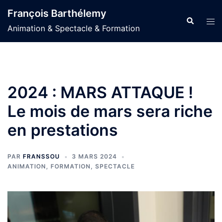
Aller
François Barthélemy
au
Recherche
Ouvr
Animation & Spectacle & Formation
contenu
le
men
2024 : MARS ATTAQUE !
Le mois de mars sera riche
en prestations
PAR
FRANSSOU
3 MARS 2024
ANIMATION
,
FORMATION
,
SPECTACLE