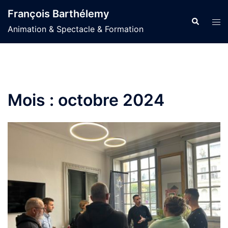
Aller
François Barthélemy
au
Recherche
Ouvr
Animation & Spectacle & Formation
contenu
le
men
Mois :
octobre 2024