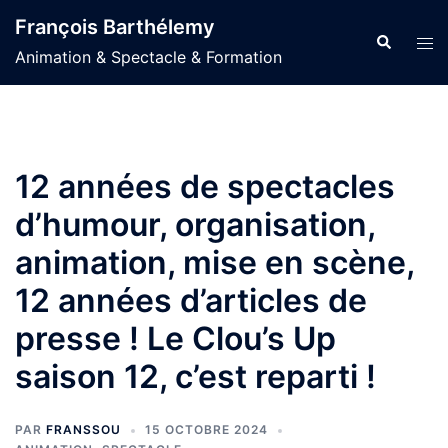
Aller
François Barthélemy
au
Recherche
Ouvr
Animation & Spectacle & Formation
contenu
le
men
12 années de spectacles
d’humour, organisation,
animation, mise en scène,
12 années d’articles de
presse ! Le Clou’s Up
saison 12, c’est reparti !
PAR
FRANSSOU
15 OCTOBRE 2024