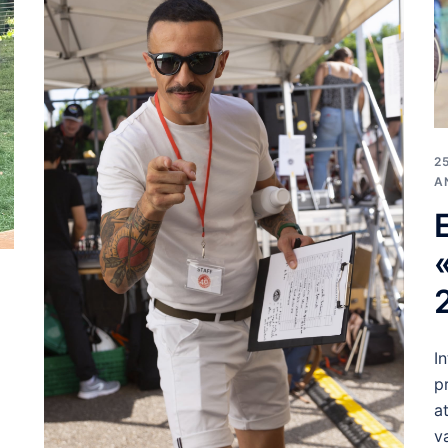
2
A
I
p
a
v