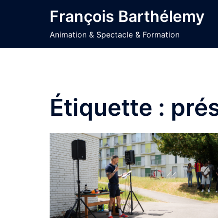
Aller
François Barthélemy
au
contenu
Animation & Spectacle & Formation
Étiquette :
pré