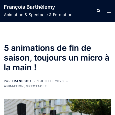
Aller
François Barthélemy
au
Recherche
Ouvr
Animation & Spectacle & Formation
contenu
le
men
5 animations de fin de
saison, toujours un micro à
la main !
PAR
FRANSSOU
1 JUILLET 2026
ANIMATION
,
SPECTACLE