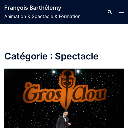
Aller
François Barthélemy
au
Recherche
Ouvr
Animation & Spectacle & Formation
contenu
le
men
Catégorie :
Spectacle