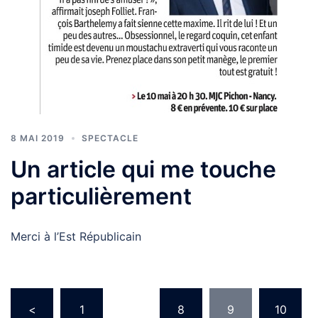
8 MAI 2019
SPECTACLE
Un article qui me touche
particulièrement
Merci à l’Est Républicain
Pagination
<
1
…
8
9
10
des