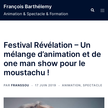
Aller
François Barthélemy
au
Recherche
Ouvr
Animation & Spectacle & Formation
contenu
le
men
Festival Révélation – Un
mélange d’animation et de
one man show pour le
moustachu !
PAR
FRANSSOU
17 JUIN 2019
ANIMATION
,
SPECTACLE