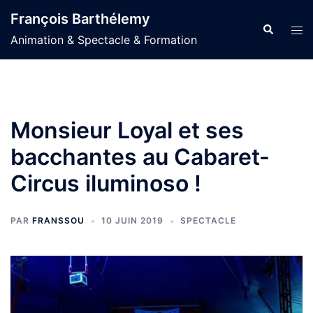
Aller
François Barthélemy
au
Recherche
Ouvr
Animation & Spectacle & Formation
contenu
le
men
Monsieur Loyal et ses
bacchantes au Cabaret-
Circus iluminoso !
PAR
FRANSSOU
10 JUIN 2019
SPECTACLE