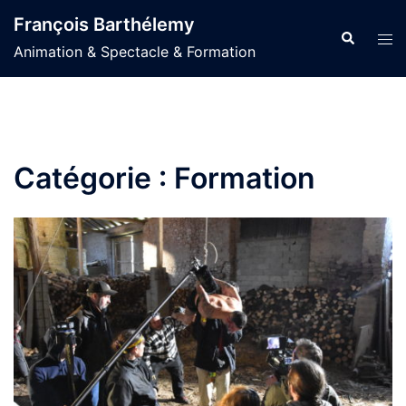
Aller
François Barthélemy
au
Recherche
Ouvr
Animation & Spectacle & Formation
contenu
le
men
Catégorie :
Formation