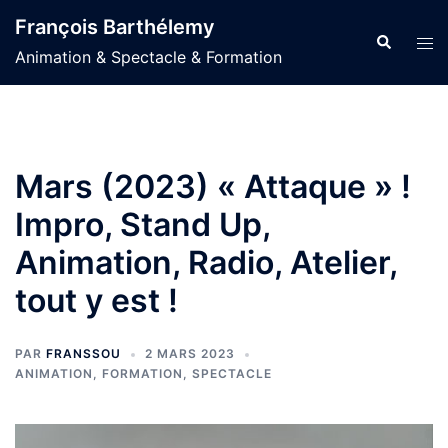
Aller
François Barthélemy
au
Recherche
Ouvr
Animation & Spectacle & Formation
contenu
le
men
Mars (2023) « Attaque » !
Impro, Stand Up,
Animation, Radio, Atelier,
tout y est !
PAR
FRANSSOU
2 MARS 2023
ANIMATION
,
FORMATION
,
SPECTACLE