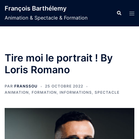
Aller
François Barthélemy
au
Recherche
Ouvr
Animation & Spectacle & Formation
contenu
le
men
Tire moi le portrait ! By
Loris Romano
PAR
FRANSSOU
25 OCTOBRE 2022
ANIMATION
,
FORMATION
,
INFORMATIONS
,
SPECTACLE