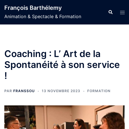
Aller
François Barthélemy
au
Recherche
Ouvr
Animation & Spectacle & Formation
contenu
le
men
Coaching : L’ Art de la
Spontanéité à son service
!
PAR
FRANSSOU
13 NOVEMBRE 2023
FORMATION