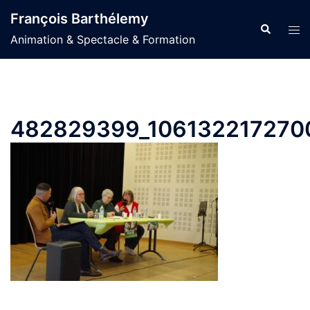
Aller
François Barthélemy
au
Recherche
Ouvr
Animation & Spectacle & Formation
contenu
le
men
482829399_10613221727