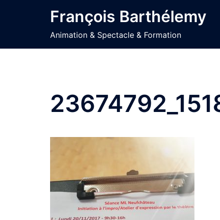
Aller
François Barthélemy
au
contenu
Animation & Spectacle & Formation
23674792_151