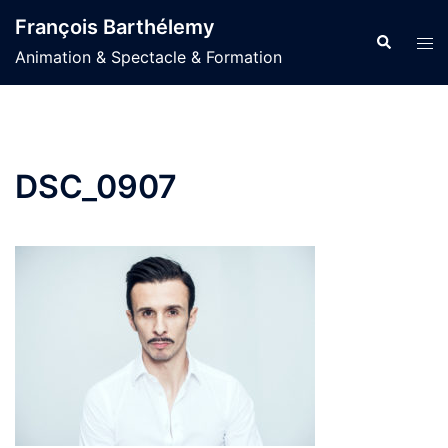
Aller
François Barthélemy
au
Recherche
Ouvr
Animation & Spectacle & Formation
contenu
le
men
DSC_0907