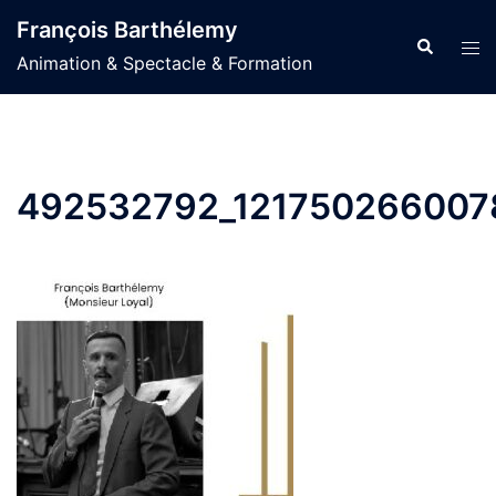
Aller
François Barthélemy
au
Recherche
Ouvr
Animation & Spectacle & Formation
contenu
le
men
492532792_121750266007