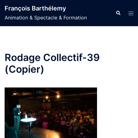
Aller
François Barthélemy
au
Recherche
Ouvr
Animation & Spectacle & Formation
contenu
le
men
Rodage Collectif-39
(Copier)