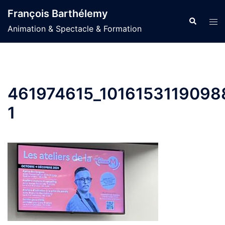
Aller
François Barthélemy
au
Recherche
Ouvr
Animation & Spectacle & Formation
contenu
le
men
461974615_101615311909
1