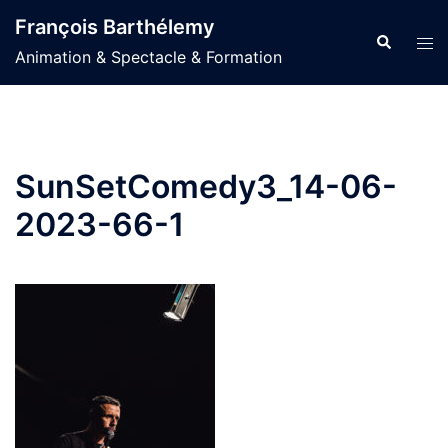
Aller
François Barthélemy
au
Recherche
Ouvr
Animation & Spectacle & Formation
contenu
le
men
SunSetComedy3_14-06-
2023-66-1