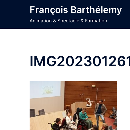
Aller
François Barthélemy
au
contenu
Animation & Spectacle & Formation
IMG202301261