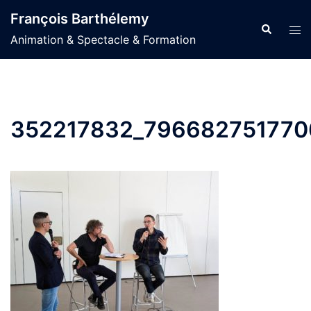
Aller
François Barthélemy
au
Recherche
Ouvr
Animation & Spectacle & Formation
contenu
le
men
352217832_796682751770