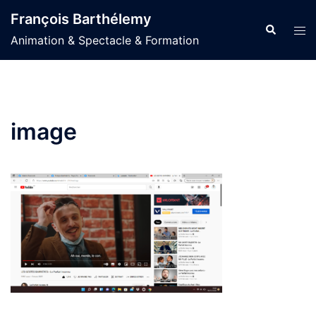
Aller
François Barthélemy
au
Recherche
Ouvr
Animation & Spectacle & Formation
contenu
le
men
image