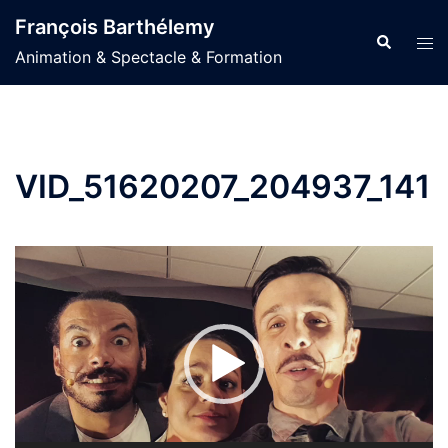
Aller
François Barthélemy
au
Recherche
Ouvr
Animation & Spectacle & Formation
contenu
le
men
VID_51620207_204937_141
Lecteur
vidéo