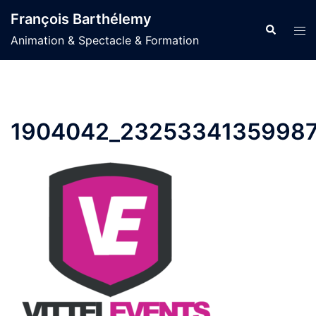
Aller
François Barthélemy
au
Recherche
Ouvr
Animation & Spectacle & Formation
contenu
le
men
1904042_23253341359987