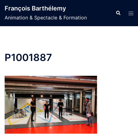
Aller
François Barthélemy
au
Recherche
Ouvr
Animation & Spectacle & Formation
contenu
le
men
P1001887