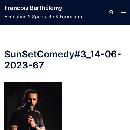
Aller
François Barthélemy
au
Recherche
Ouvr
Animation & Spectacle & Formation
contenu
le
men
SunSetComedy#3_14-06-
2023-67