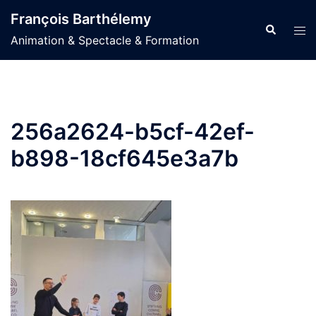
Aller
François Barthélemy
au
Recherche
Ouvr
Animation & Spectacle & Formation
contenu
le
men
256a2624-b5cf-42ef-
b898-18cf645e3a7b