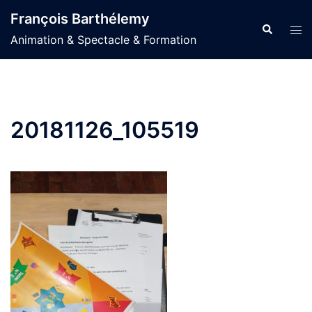
Aller
François Barthélemy
au
Recherche
Ouvr
Animation & Spectacle & Formation
contenu
le
men
20181126_105519