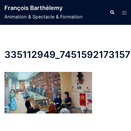
Aller
François Barthélemy
au
Recherche
Ouvr
Animation & Spectacle & Formation
contenu
le
men
335112949_745159217315