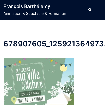
Aller
François Barthélemy
au
Recherche
Ouvr
Animation & Spectacle & Formation
contenu
le
men
678907605_125921364973