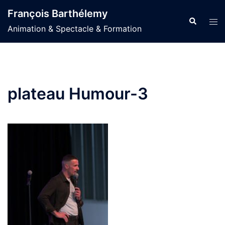
Aller
François Barthélemy
au
Recherche
Ouvr
Animation & Spectacle & Formation
contenu
le
men
plateau Humour-3