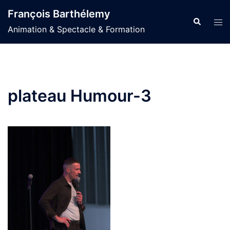
Aller
François Barthélemy
au
Recherche
Ouvr
Animation & Spectacle & Formation
contenu
le
men
plateau Humour-3