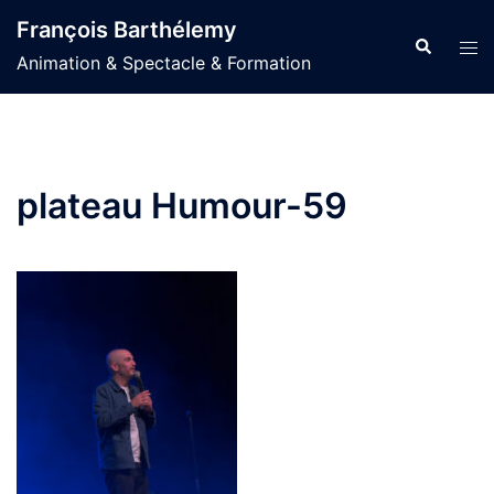
Aller
François Barthélemy
au
Recherche
Ouvr
Animation & Spectacle & Formation
contenu
le
men
plateau Humour-59