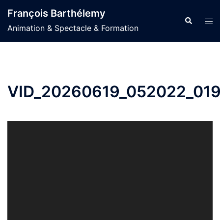
Aller
François Barthélemy
au
Recherche
Ouvr
Animation & Spectacle & Formation
contenu
le
men
VID_20260619_052022_019
Lecteur
vidéo