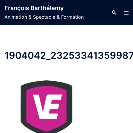
Aller
François Barthélemy
au
Recherche
Ouvr
Animation & Spectacle & Formation
contenu
le
men
1904042_23253341359987