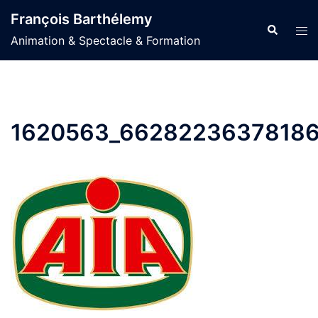
Aller
François Barthélemy
au
Recherche
Ouvr
Animation & Spectacle & Formation
contenu
le
men
1620563_66282236378186