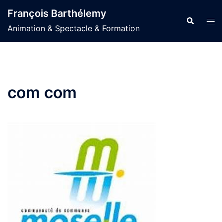
Aller
François Barthélemy
au
Recherche
Ouvr
Animation & Spectacle & Formation
contenu
le
men
com com