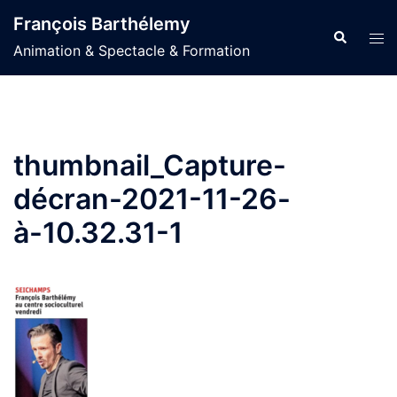
Aller
François Barthélemy
au
Recherche
Ouvr
Animation & Spectacle & Formation
contenu
le
men
thumbnail_Capture-
décran-2021-11-26-
à-10.32.31-1