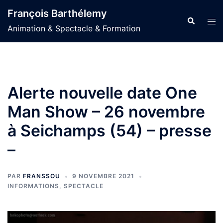
Aller
François Barthélemy
au
Recherche
Ouvr
Animation & Spectacle & Formation
contenu
le
men
Alerte nouvelle date One
Man Show – 26 novembre
à Seichamps (54) – presse
–
PAR
FRANSSOU
9 NOVEMBRE 2021
INFORMATIONS
,
SPECTACLE