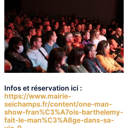
Infos et réservation ici :
https://www.mairie-
seichamps.fr/content/one-man-
show-fran%C3%A7ois-barthelemy-
fait-le-man%C3%A8ge-dans-sa-