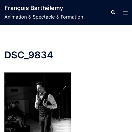
Aller
François Barthélemy
au
Recherche
Ouvr
Animation & Spectacle & Formation
contenu
le
men
DSC_9834